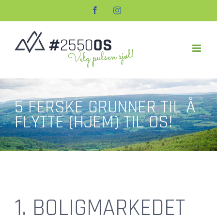
Skip
Facebook
Instagram
to
content
5 FERSKE GRUNNER TIL Å
FLYTTE (HJEM) TIL OS!
1. BOLIGMARKEDET