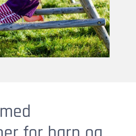
e med
er for barn og