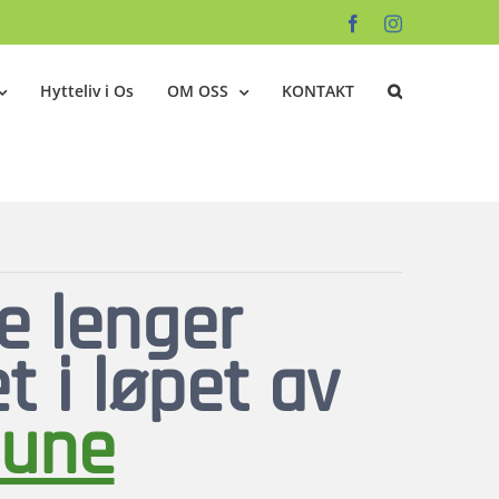
Facebook
Instagram
Hytteliv i Os
OM OSS
KONTAKT
ke lenger
et i løpet av
une