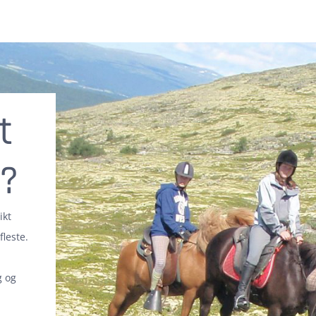
t
d?
ikt
fleste.
g og