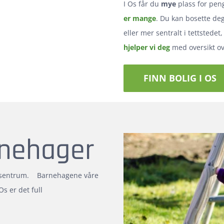
I Os får du
mye
plass for pe
er mange
. Du kan bosette deg
eller mer sentralt i tettstedet
hjelper vi deg
med oversikt ove
FINN BOLIG I OS
rnehager
s sentrum. Barnehagene våre
Os er det full