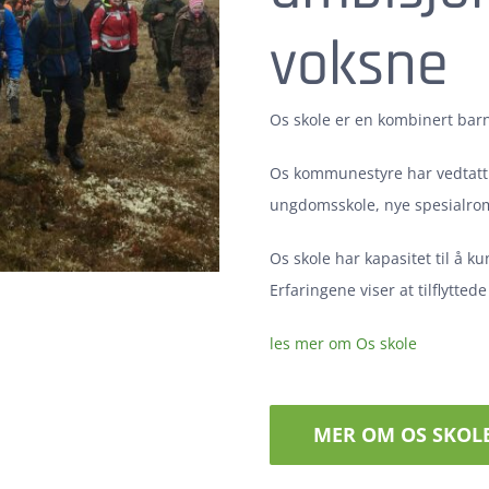
voksne
Os skole er en kombinert bar
Os kommunestyre har vedtatt 
ungdomsskole, nye spesialrom 
Os skole har kapasitet til å ku
Erfaringene viser at tilflyttede
les mer om Os skole
MER OM OS SKOL