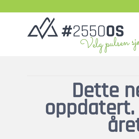
Skip
to
content
Dette ne
oppdatert. D
året