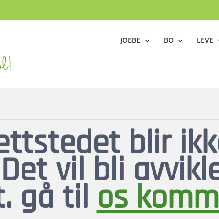
JOBBE
BO
LEVE
ttstedet blir ik
et vil bli avvikl
. gå til
os komm