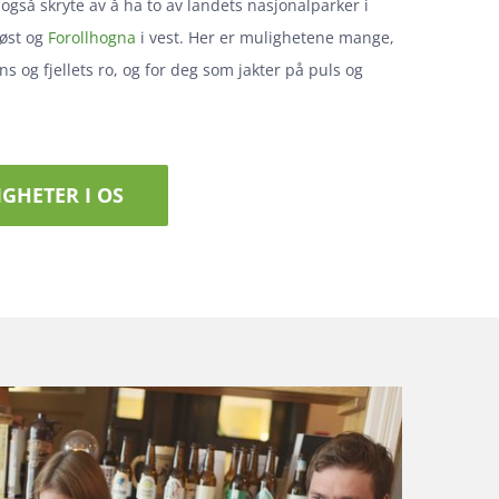
 også skryte av å ha to av landets nasjonalparker i
 øst og
Forollhogna
i vest. Her er mulighetene mange,
 og fjellets ro, og for deg som jakter på puls og
GHETER I OS