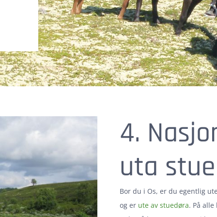
4. Nasjo
uta stue
Bor du i Os, er du egentlig ute
og er
ute av stuedøra
. På alle