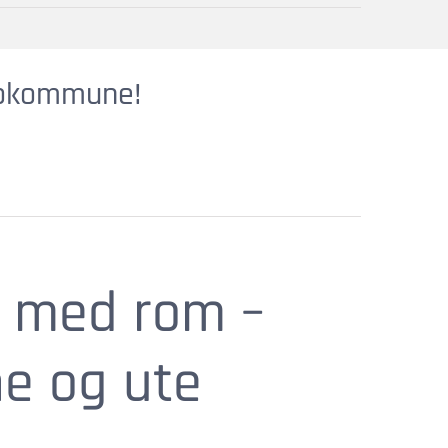
 bokommune!
ig med rom –
ne og ute