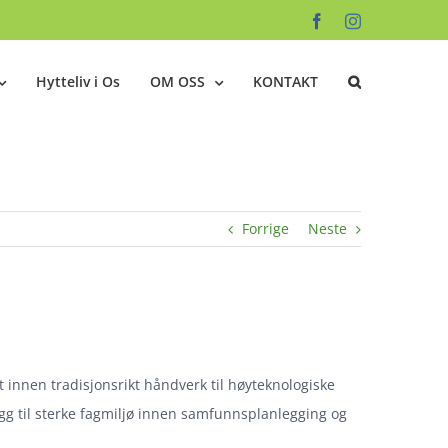
Facebook
Instagram
Hytteliv i Os
OM OSS
KONTAKT
Forrige
Neste
t innen tradisjonsrikt håndverk til høyteknologiske
legg til sterke fagmiljø innen samfunnsplanlegging og