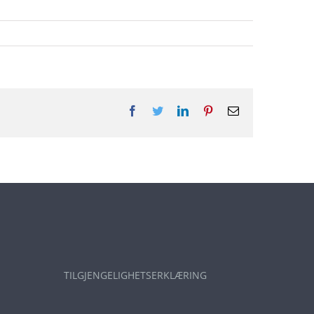
Facebook
Twitter
LinkedIn
Pinterest
E-
post
TILGJENGELIGHETSERKLÆRING