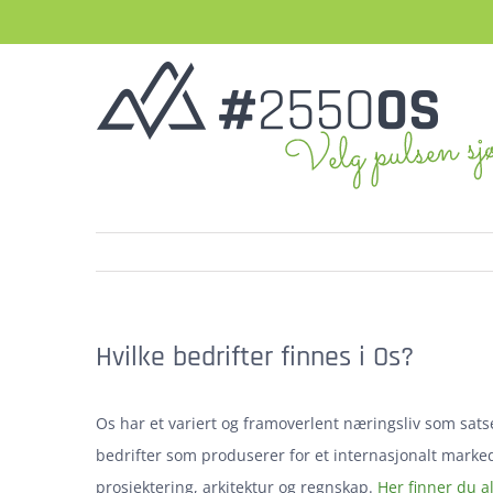
Skip
to
content
Hvilke bedrifter finnes i Os?
Os har et variert og framoverlent næringsliv som satse
bedrifter som produserer for et internasjonalt marked.
prosjektering, arkitektur og regnskap.
Her finner du al