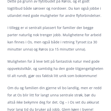
Dette på grunn av flytilbudet på Røros, og et godt
togtilbud både sørover og nordover. Du kan også jobbe i
utlandet med gode muligheter for andre flyforbindelser.
I tillegg er vi sentralt plassert for familier der begge
parter naturlig nok trenger jobb. Mulighetene for arbeid
kan finnes i Os, men også både i retning Tynset (ca 30
minutter unna) og Røros (ca 15 minutter unna).
Muligheten for å leve tett på fantastisk natur med gode
oppvekstvilkår, og samtidig ha den gode tilgjengeligheten
til alt rundt, gjør oss faktisk litt unik som bokommune!
Om du og familien din gjerne vil bo landlig, men er redd
for at Os blir litt for langt unna sentrale strøk, bør du
altså ikke bekymre deg for det. Og – i Os vet du akkurat
hvor lang tid du bruker på jobb. Glem køen i byene!