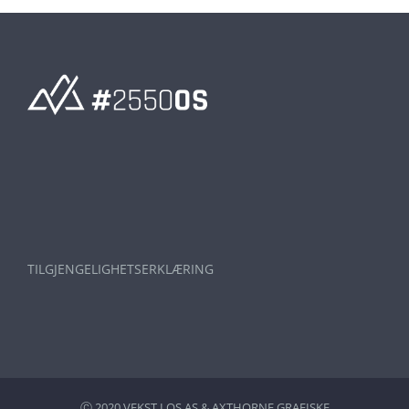
TILGJENGELIGHETSERKLÆRING
Ⓒ 2020 VEKST I OS AS &
AXTHORNE GRAFISKE