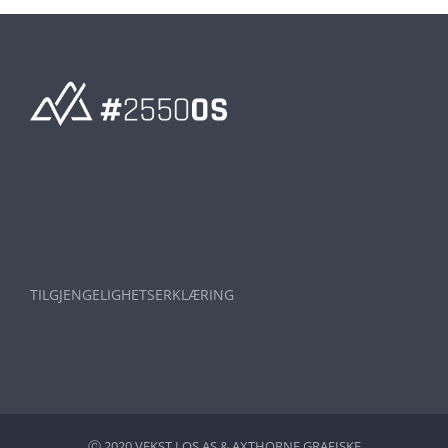
TILGJENGELIGHETSERKLÆRING
Ⓒ 2020 VEKST I OS AS &
AXTHORNE GRAFISKE