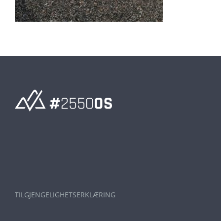
TILGJENGELIGHETSERKLÆRING