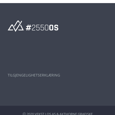
TILGJENGELIGHETSERKLÆRING
Ⓒ 2020 VEKST I OS AS &
AXTHORNE GRAFISKE