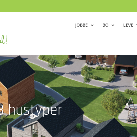
JOBBE
BO
LEVE
 3 hustyper