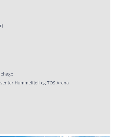
r)
rnehage
insenter Hummelfjell og TOS Arena