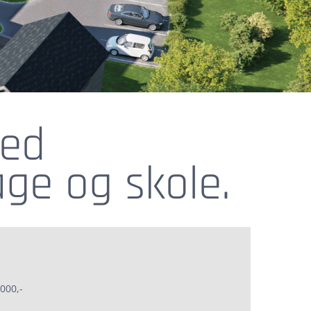
med
ge og skole.
000,-