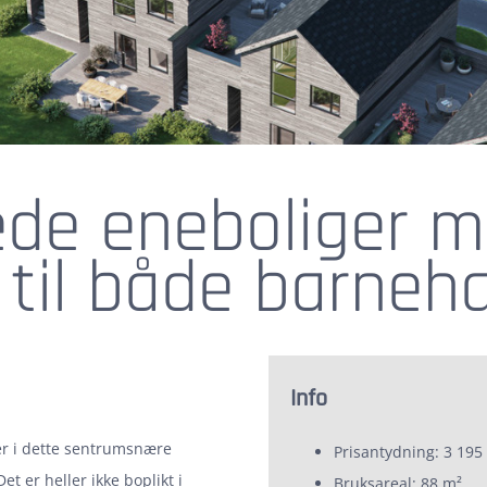
ede eneboliger 
til både barneha
Info
per i dette sentrumsnære
Prisantydning: 3 195 
et er heller ikke boplikt i
Bruksareal: 88 m²