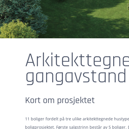
Arkitekttegn
gangavstand 
Kort om prosjektet
11 boliger fordelt på tre ulike arkitekttegnede husty
boligprosjektet. Første salgstrinn består av 5 boliger. D