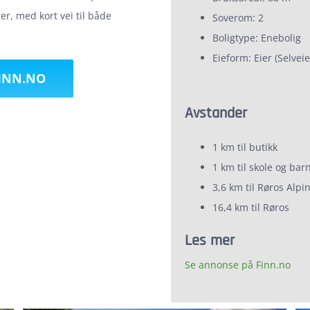
er, med kort vei til både
Soverom: 2
Boligtype: Enebolig
Eieform: Eier (Selveie
FINN.NO
Avstander
1 km til butikk
1 km til skole og ba
3,6 km til Røros Alp
16,4 km til Røros
Les mer
Se annonse på Finn.no