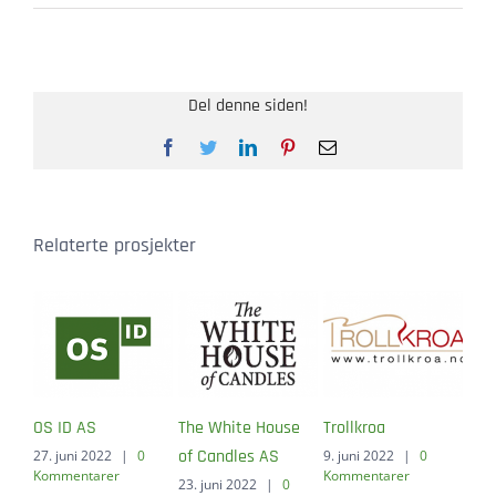
Del denne siden!
Facebook
Twitter
LinkedIn
Pinterest
E-
post
Relaterte prosjekter
OS ID AS
The White House
Trollkroa
of Candles AS
27. juni 2022
|
0
9. juni 2022
|
0
Kommentarer
Kommentarer
23. juni 2022
|
0