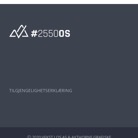
TILGJENGELIGHETSERKLÆRING
Ⓒ 2020 VEKST I OS AS &
AXTHORNE GRAFISKE