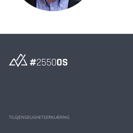
TILGJENGELIGHETSERKLÆRING