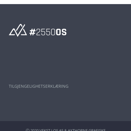
TILGJENGELIGHETSERKLÆRING
Ⓒ 2020 VEKST I OS AS &
AXTHORNE GRAFISKE