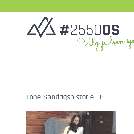
Skip
to
content
Tone Søndagshistorie FB