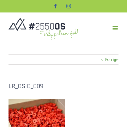
Skip
Facebook
Instagram
to
content
Forrige
LR_OSID_009