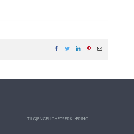
Facebook
Twitter
LinkedIn
Pinterest
E-
post
TILGJENGELIGHETSERKLÆRING