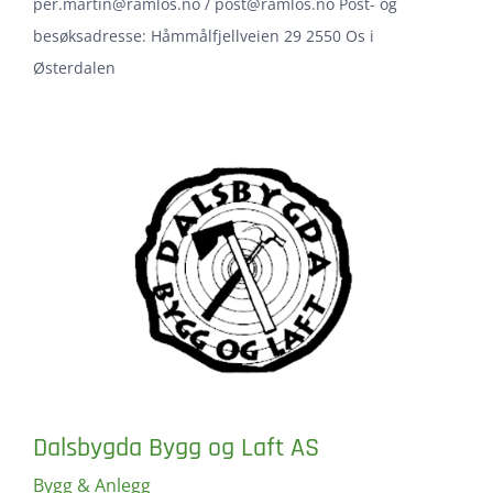
per.martin@ramlos.no / post@ramlos.no Post- og
besøksadresse: Håmmålfjellveien 29 2550 Os i
Østerdalen
Dalsbygda Bygg og Laft AS
Bygg & Anlegg