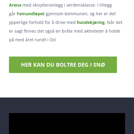
Arena
med skisytteranlegg i verdensklasse. I tillegg
går
Femundløpet
gjennom kommunen, og her er det
ypperlige forhold for å drive med
hundekjøring
. Når det
er sagt finnes det også en bråte med aktiviteter å holde
på med året rundt i Os!
HER KAN DU BOLTRE DEG I SNØ